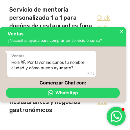
Servicio de mentoría
personalizada 1 a 1 para
Click
dueños de restaurantes (una
acá
única sesión por empresa)
Ventas
¿Necesitas ayuda para comprar un servicio o curso?
https://masterestaurant.com/mentoria/
Ventas
Hola 👋. Por favor indícanos tu nombre,
ciudad y cómo puedo ayudarte?
6:32
Servicio de Consultoría y
Comenzar Chat con:
acompañamientos 1 a 1
WhatsApp
personalizados para
Click
Restaurantes y negocios
acá
gastronómicos