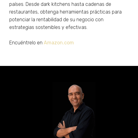
países. Desde dark kitchens hasta cadenas de
restaurantes, obtenga herramientas prácticas para
potenciar la rentabilidad de su negocio con
estrategias sostenibles y efectivas.
Encuéntrelo en
Amazon.com