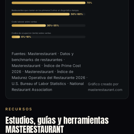
70%
Restaurantes que cierran en los primeros 5 años: el diagnóstico tempra
50%–60%
Costo laboral sobre ventas
30%–35%
Costos de ocupacion (renta) sobre ventas
6%–10%
Fuentes:
Masterestaurant · Datos y
benchmarks de restaurantes
·
Masterestaurant · Índice de Prime Cost
2026
·
Masterestaurant · Índice de
Madurez Operativa del Restaurante 2026
·
U.S. Bureau of Labor Statistics · National
Gráfico creado por
Restaurant Association
masterestaurant.com
RECURSOS
Estudios, guías y herramientas
MASTERESTAURANT