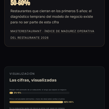
50-60%
Restaurantes que cierran en los primeros 5 años: el
diagnóstico temprano del modelo de negocio existe
para no ser parte de esta cifra
MASTERESTAURANT · ÍNDICE DE MADUREZ OPERATIVA
DEL RESTAURANTE 2026
VISUALIZACIÓN
Las cifras, visualizadas
Margen neto promedio de un restaurante: el rango que separa un negocio
3%–5%
Prime cost saludable (alimentos + mano de obra) sobre ventas: el prime
60%–65%
De los restaurantes gastan de más en su prime cost: operar sin números