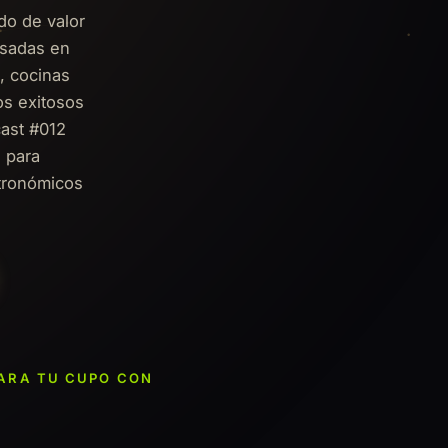
do de valor
esadas en
s, cocinas
os exitosos
ast #012
s para
stronómicos
PARA TU CUPO CON