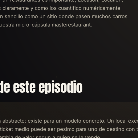
es claramente y como los cuantifico numéricamente
tan sencillo como un sitio donde pasen muchos carros
estra micro-cápsula masterestaurant.
de este episodio
n abstracto: existe para un modelo concreto. Un local exc
 ticket medio puede ser pesimo para uno de destino con t
ambia de valor segun a quien se le vende.