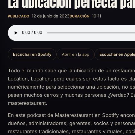
La ubicación perfecta pa
12 de junio de 2023
19:11
PUBLICADO
DURACIÓN
Escuchar en Spotify
Abrir en la app
Escuchar en Apple
Todo el mundo sabe que la ubicación de un restaurant
Location, Location, pero cuales son estos factores cl
numéricamente para seleccionar una ubicación, no es 
pasen muchos carros y muchas personas ¿Verdad? Es
masterestaurant.
En este podcast de Masterestaurant en Spotify encont
dueños, administradores, gerentes, socios y personas
restaurantes tradicionales, restaurantes virtuales, coc