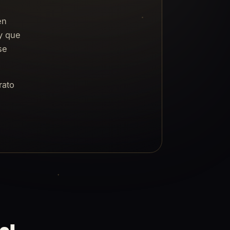
en
y que
se
rato