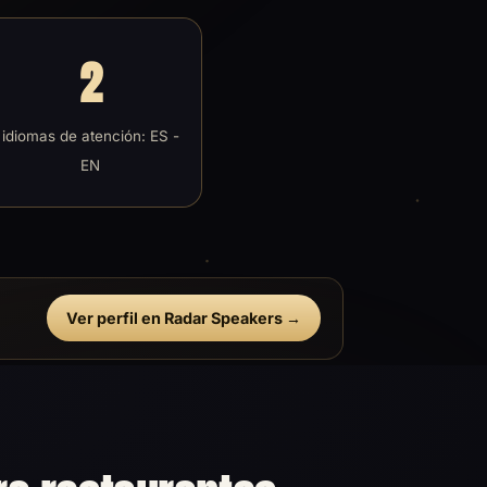
2
idiomas de atención: ES -
EN
Ver perfil en Radar Speakers →