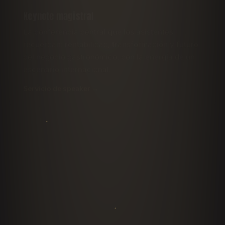
La conferencia central que los asistentes
recuerdan: rentabilidad, transformación y futuro
del negocio gastronómico, con la energía de un
escenario internacional.
Servicio de speaker
Workshops y masterclasses ejecutivas
Sesiones de trabajo donde la audiencia aplica en
vivo: ingeniería de menú, Prime Cost, expansión
y modelos de negocio. Para congresos que
quieren resultados medibles.
Formatos de workshop