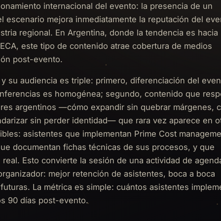
ionamiento internacional del evento: la presencia de un
l escenario mejora inmediatamente la reputación del eve
stria regional. En Argentina, donde la tendencia es hacia
RECA, este tipo de contenido atrae cobertura de medios
ión post-evento.
 y su audiencia es triple: primero, diferenciación del eve
onferencias es homogénea; segundo, contenido que res
dores argentinos —cómo expandir sin quebrar márgenes,
ndarizar sin perder identidad— que rara vez aparece en o
dibles: asistentes que implementan Prime Cost manageme
ue documentan fichas técnicas de sus procesos, y que
d real. Esto convierte la sesión de una actividad de agend
organizador: mejor retención de asistentes, boca a boca
futuras. La métrica es simple: cuántos asistentes implem
s 90 días post-evento.