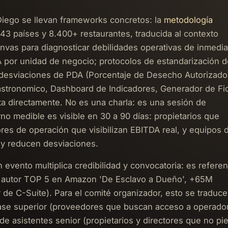
Diego se llevan frameworks concretos: la
metodología
43 países y 8.400+ restaurantes, traducida al contexto
nvas para diagnosticar debilidades operativas de inmedia
A por unidad de negocio; protocolos de estandarización d
esviaciones de PDA (Porcentaje de Desecho Autorizado)
astronomico, Dashboard de Indicadores, Generador de Fi
a directamente. No es una charla: es una sesión de
rno medible es visible en 30 a 90 días: propietarios que
es de operación que visibilizan EBITDA real, y equipos 
 y reducen desviaciones.
evento multiplica credibilidad y convocatoria: es referen
s, autor TOP 5 en Amazon 'De Esclavo a Dueño', +65M
r de C-Suite). Para el comité organizador, esto se traduc
lase superior (proveedores que buscan acceso a operado
n de asistentes senior (propietarios y directores que no pi