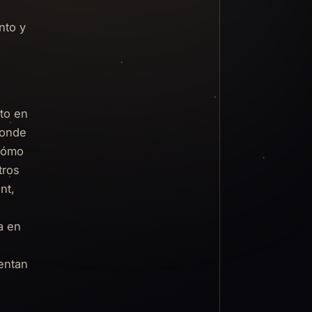
nto y
nto en
ponde
 cómo
tros
nt,
a en
entan