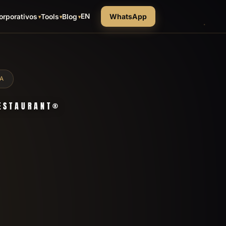
EN
WhatsApp
orporativos
Tools
Blog
A
RESTAURANT®