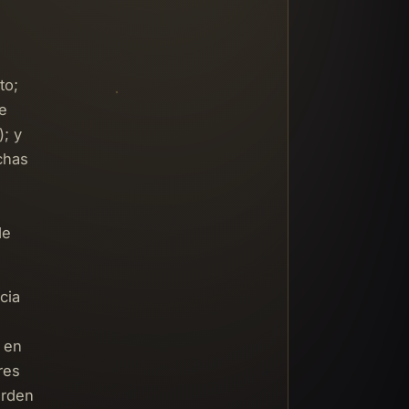
to;
e
; y
chas
de
cia
e en
res
erden