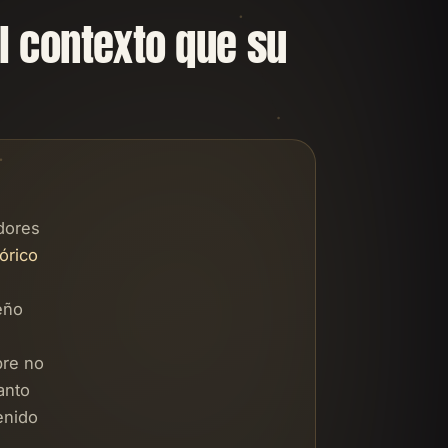
l contexto que su
dores
órico
eño
bre no
anto
enido