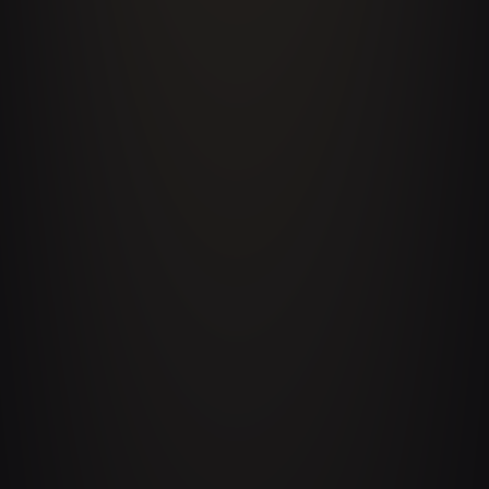
(AEO/GEO)
La Arquitectura del Escalado Rentable:
Ingeniería para el Crecimiento de Alto
Margen
Operaciones Autónomas: Delegando la
Complejidad a Agentes Inteligentes
PILAR 03
Experiencia, Servicio y Cultura
CX · Retail · Banca · Consultoría · Educación
Ingeniería de la Experiencia: La Arquitectura
de la Conexión Humana
La Hospitalidad como Modelo de Negocio: