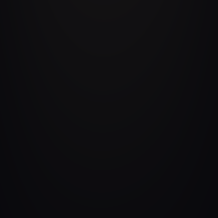
Hospitalidad Algorítmica: Eliminando
Variables en la Economía de la Cocina
El Plano del Escalado: Ingeniería de
Crecimiento Rápido para Restaurantes de
Alto Desempeño
Economía de Unidad Desatada:
Transformando los Costos de Servicio en
Ventajas Competitivas
PAQUETES
Servicios de speaker y workshops