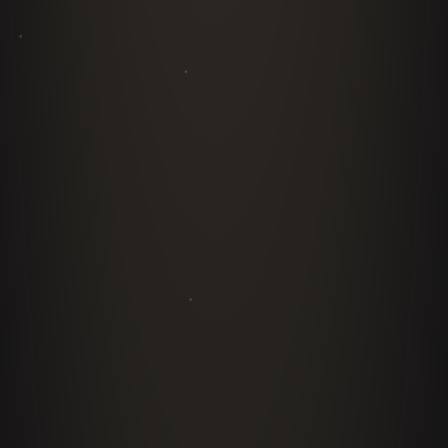
14 conferencias, 4 pilares para
Hermosillo: sistemas que cruzan
industrias
Diego F Parra no dicta charlas de cocina: diseña
sistemas de negocio. Tres pilares transversales
llevan su ingeniería a eventos de tecnología,
management, CX y retail — y el cuarto es la prueba
de autoridad: si estos sistemas domaron la industria
más caótica y de menor margen del mundo,
optimizan cualquier proceso corporativo.
PILAR 01
Liderazgo y Adaptabilidad Algorítmica
Liderazgo · Recursos Humanos · Estrategia