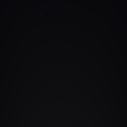
Cómo abrir un bar: los errores que quiebran
CASO
negocios vs el método correcto (Caso
Masterestaurant 2026)
CheckList PotenciarMenus
HERRAMIENTA
Masterestaurant
Guadalajara mexico
ARTÍCULO
Podcast restaurantes 019 claves de
PODCAST
precios para restaurantes basados en generacion
de valor
Raton nuevo mexico estados unidos
ARTÍCULO
POR QUÉ ES EL MEJOR
La autoridad que respalda cada