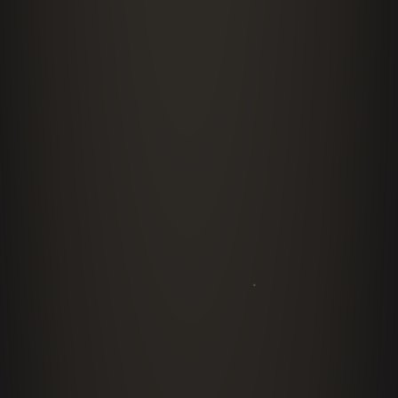
Bootcamps y eventos corporativos privados
Eventos a puerta cerrada para cadenas,
franquicias y holdings: entrenamiento de juntas
directivas y equipos de gerencia con plan de
trabajo.
Cotizar bootcamp
PORTAFOLIO DE CONFERENCIAS