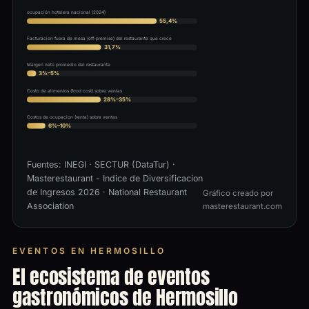
ocupación hotelera nacional (2024)
55,4%
Facturacion fuera de mesa (off-premise) del restaurante que crece
31,7%
Margen neto promedio del restaurante
3%–5%
Costo de alimentos (food cost) sobre ventas
28%–35%
Costos de ocupacion (renta) sobre ventas
6%–10%
Fuentes:
INEGI
·
SECTUR (DataTur)
·
Masterestaurant - Indice de Diversificacion
de Ingresos 2026
· National Restaurant
Gráfico creado por
Association
masterestaurant.com
EVENTOS EN HERMOSILLO
El ecosistema de eventos
gastronómicos de Hermosillo