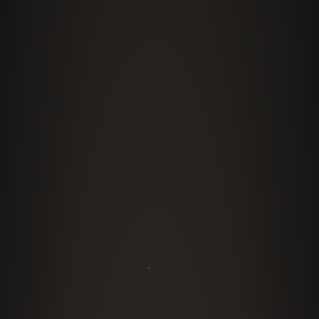
Restaurant Model Canvas y datos reales del
sector: rentabilidad, estandarización, expansión,
IA aplicada a la hospitalidad y control de
mermas. Contenido a la medida del evento, la
audiencia y el territorio.
Conocer la metodología
FORMATOS
Formatos que elevan cualquier
agenda