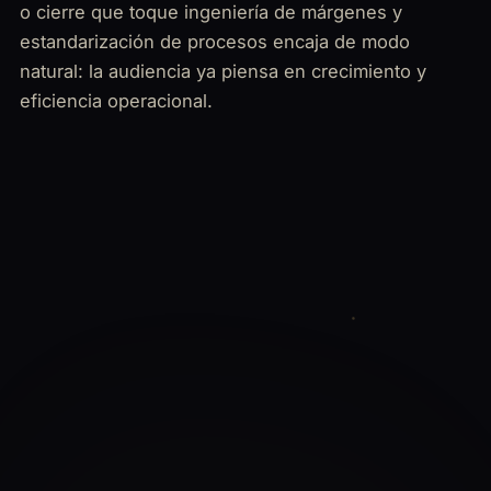
o cierre que toque ingeniería de márgenes y
estandarización de procesos encaja de modo
natural: la audiencia ya piensa en crecimiento y
eficiencia operacional.
RECURSOS
Estudios, guías y herramientas
MASTERESTAURANT
Recursos seleccionados para el ecosistema
gastronómico de Hermosillo: evidencia propia,
comparativas y herramientas prácticas:
Business model canvas gastronómico:
CANVAS
método tradicional vs método Masterestaurant