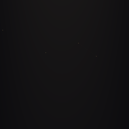
Escalando la Empatía en un Mundo Digital
Rendimiento Gamificado: Cómo los Sistemas
Físicos Potencian Resultados Digitales
La Paradoja de la Globalización: Ingeniería de
Replicación Cultural para el Escalado
PILAR 04
Especialidad Masterestaurant
Dueños de restaurantes · Cadenas HORECA ·
Inversionistas
Gastronomía de Alto Rendimiento: La
Ingeniería Detrás de +{cfg:restaurantes}
Unidades