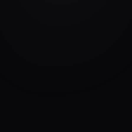
empaquetados
Cada intervención se construye sobre el Restaurant
Model Canvas y la metodología
MASTERESTAURANT®. Elija el formato y la
duración; las tarifas vigentes están en el PDF.
Charla · Keynote · Conferencia
Virtual o presencial · Américas
Fee + viáticos
· 20 min – 1 h
Fee + viáticos
· 1 – 2 h
Charla · Keynote · Conferencia