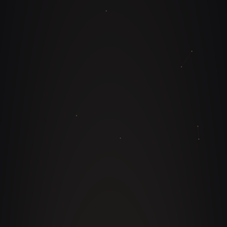
inmediato.
Autor TOP 5 en Amazon en hospitalidad (“De
Esclavo a Dueño”), creador del podcast líder del
sector y de la comunidad bilingüe de analistas,
chefs y directores de operaciones más grande de la
región, con más de 65 millones de visualizaciones
al año como @masterestaurant. Reconocido entre
los top Latino restaurant operations experts a nivel
global.
Conozca su trayectoria completa en el
perfil
profesional de Diego F Parra
.