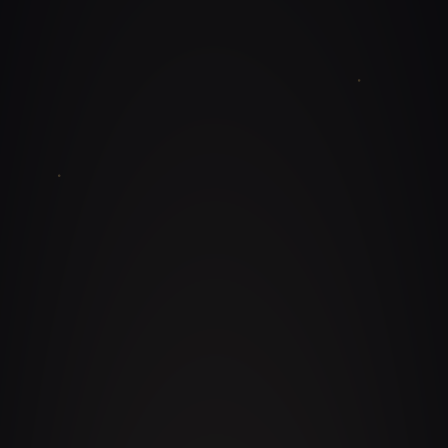
minuto en el escenario
Detrás del título de mejor conferencista de
restaurantes del mundo hay evidencia, no
marketing: más de 20 años en la operación real de
restaurantes, franquicias, dark kitchens y grupos
HORECA y de hospitalidad con operaciones de
cientos de millones de dólares, en cuatro
continentes.
Su metodología MASTERESTAURANT® — aplicada
por más de 8.400 restaurantes en 43 países — y su
ecosistema de herramientas únicas (MTIE, Radar
Gastronómico, Generador de Recetas Estándar,
Fichas Técnicas y Dashboard de Indicadores) hacen
que cada conferencia venga acompañada de
sistemas que la audiencia puede adoptar de