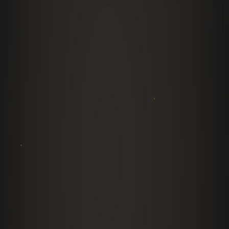
vivo: ingeniería de menú, Prime Cost, expansión
y modelos de negocio. Para congresos que
quieren resultados medibles.
Formatos de workshop
Paneles, foros y conversatorios
Moderación o participación experta en paneles
de industria, con datos del sector y criterio
global de 43 países.
Cotizar formato