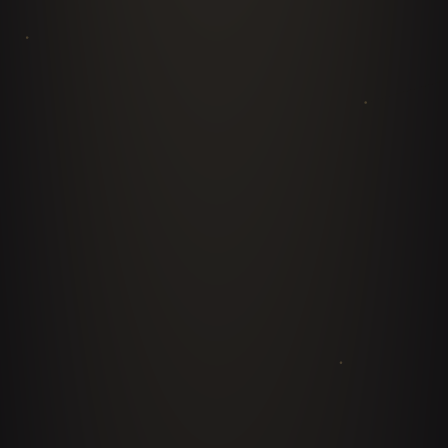
corporativa
La Fuerza Laboral Híbrida: Liderando
Humanos en la Era de la IA
Inteligencia en la Toma de Decisiones: El Fin
de la Gestión Basada en la Intuición
Sistemas Resilientes: Arquitecturas
Organizacionales que se Auto-optimizan
PILAR 02
IA y Estrategia de Crecimiento
CEOs · Marketing · Ventas · Innovación
La Guerra por la Visibilidad en la IA:
Dominando la Nueva Economía de Motores